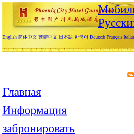
Мобиль
Русски
English
简体中文
繁體中文
日本語
한국어
Deutsch
Français
Itali
Главная
Информация
забронировать