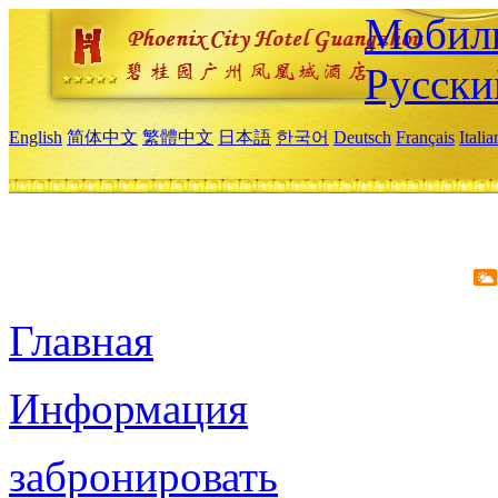
Мобиль
Русски
English
简体中文
繁體中文
日本語
한국어
Deutsch
Français
Itali
Главная
Информация
забронировать