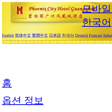
모바일
한국어
English
简体中文
繁體中文
日本語
한국어
Deutsch
Français
Itali
홈
옵션 정보