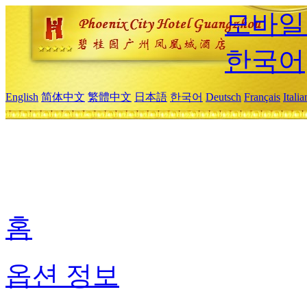
모바일
한국어
English
简体中文
繁體中文
日本語
한국어
Deutsch
Français
Itali
홈
옵션 정보