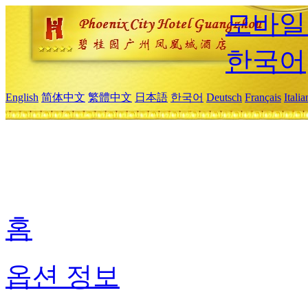
모바일
한국어
English
简体中文
繁體中文
日本語
한국어
Deutsch
Français
Itali
홈
옵션 정보