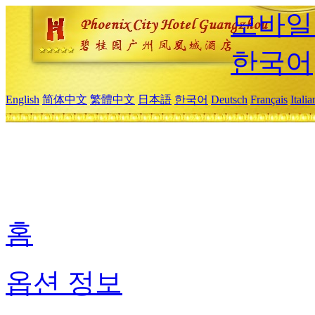
모바일
한국어
English
简体中文
繁體中文
日本語
한국어
Deutsch
Français
Itali
홈
옵션 정보