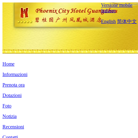
Versione mobile
Italiano
English
简体中文
Home
Informazioni
Prenota ora
Dotazioni
Foto
Notizia
Recensioni
Contatti