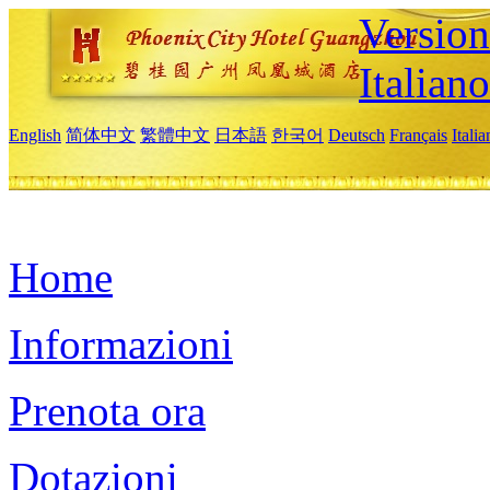
Version
Italiano
English
简体中文
繁體中文
日本語
한국어
Deutsch
Français
Itali
Home
Informazioni
Prenota ora
Dotazioni