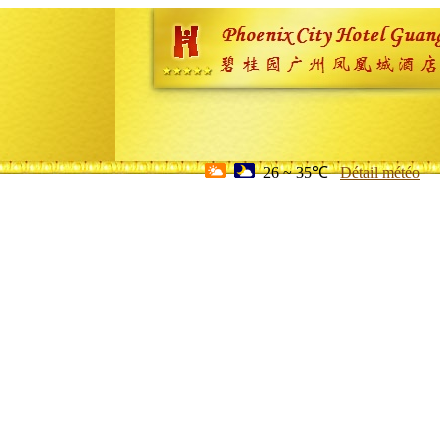
26 ~ 35℃
Détail météo