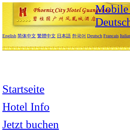
Mobile 
Deutsc
English
简体中文
繁體中文
日本語
한국어
Deutsch
Français
Itali
Startseite
Hotel Info
Jetzt buchen