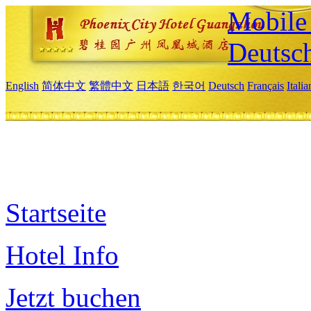
Mobile 
Deutsc
English
简体中文
繁體中文
日本語
한국어
Deutsch
Français
Itali
Startseite
Hotel Info
Jetzt buchen