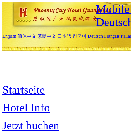
Mobile 
Deutsc
English
简体中文
繁體中文
日本語
한국어
Deutsch
Français
Itali
Startseite
Hotel Info
Jetzt buchen