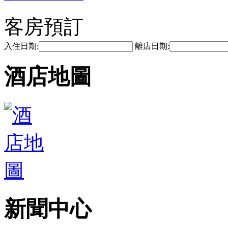
客房預訂
入住日期:
離店日期:
酒店地圖
新聞中心